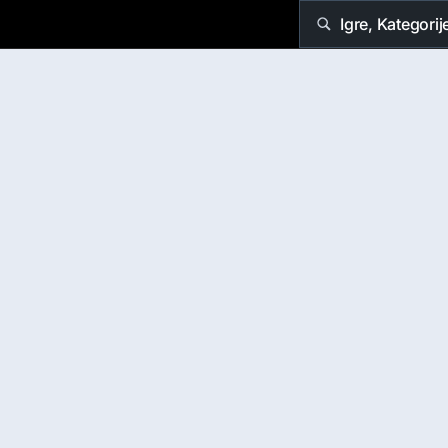
Igre, Kategorij