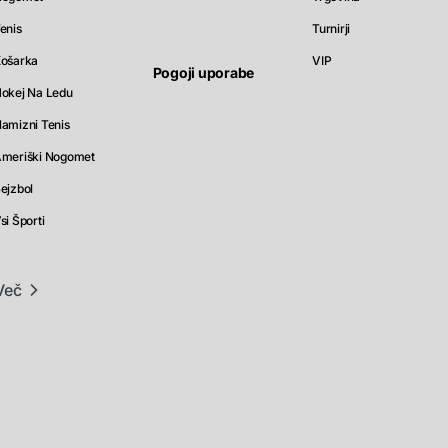
enis
Turnirji
ošarka
VIP
Pogoji uporabe
okej Na Ledu
amizni Tenis
meriški Nogomet
ejzbol
si Športi
Več