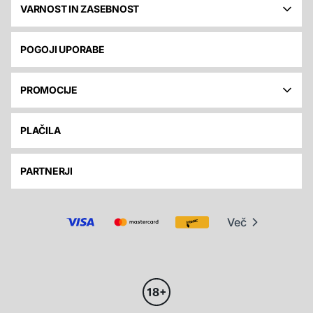
VARNOST IN ZASEBNOST
POGOJI UPORABE
PROMOCIJE
PLAČILA
PARTNERJI
Več