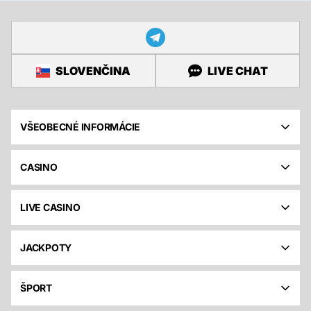
SLOVENČINA
LIVE CHAT
VŠEOBECNÉ INFORMÁCIE
CASINO
LIVE CASINO
JACKPOTY
ŠPORT