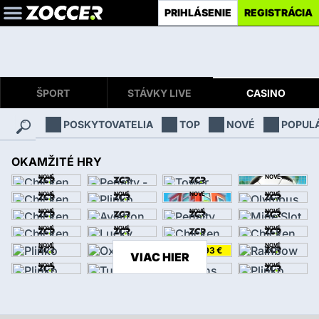
PRIHLÁSENIE
REGISTRÁCIA
ŠPORT
STÁVKY LIVE
CASINO
POSKYTOVATELIA
TOP
NOVÉ
POPUL
OKAMŽITÉ HRY
NOVÉ
NOVÉ
NOVÉ
NOVÉ
NOVÉ
NOVÉ
NOVÉ
NOVÉ
NOVÉ
NOVÉ
NOVÉ
NOVÉ
NOVÉ
NOVÉ
NOVÉ
68 329,93 €
VIAC HIER
NOVÉ
NOVÉ
NOVÉ