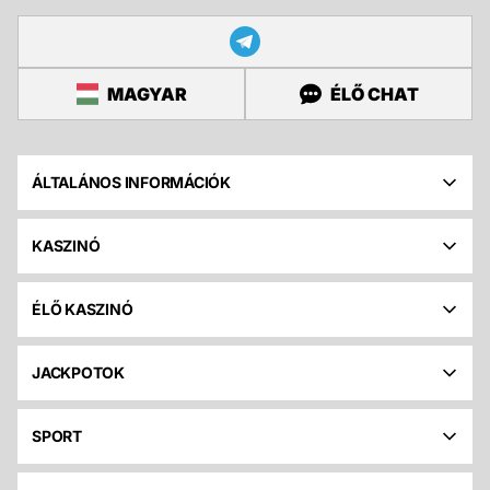
MAGYAR
ÉLŐ CHAT
ÁLTALÁNOS INFORMÁCIÓK
KASZINÓ
ÉLŐ KASZINÓ
JACKPOTOK
SPORT