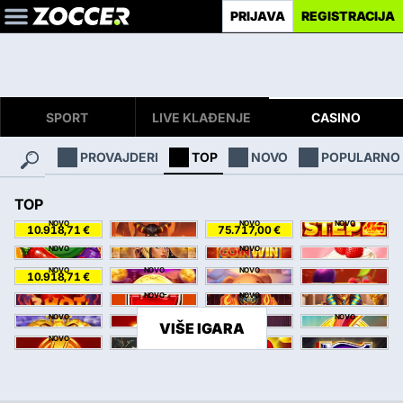
PRIJAVA
REGISTRACIJA
SPORT
LIVE KLAĐENJE
CASINO
PROVAJDERI
TOP
NOVO
POPULARNO
TOP
NOVO
NOVO
NOVO
10.918,71 €
75.717,00 €
NOVO
NOVO
NOVO
NOVO
NOVO
10.918,71 €
NOVO
NOVO
NOVO
NOVO
NOVO
VIŠE IGARA
NOVO
NOVO
NOVO