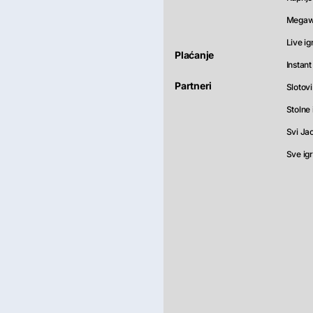
Megaw
Live ig
Plaćanje
Instant
Partneri
Slotovi
Stolne 
Svi Ja
Sve ig