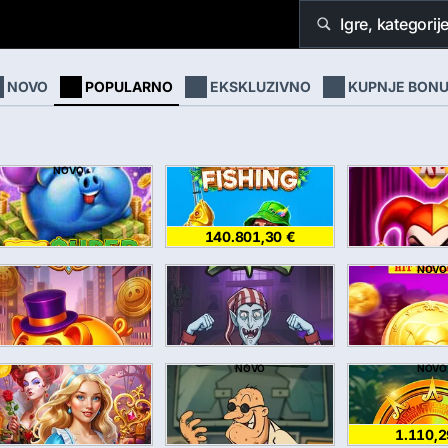
Igre, kategorij
NOVO
POPULARNO
EKSKLUZIVNO
KUPNJE BON
NOVO
140.801,30 €
NOVO
NOVO
NOVO
1.110,2