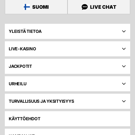
SUOMI
LIVE CHAT
YLEISTÄ TIETOA
LIVE-KASINO
JACKPOTIT
URHEILU
TURVALLISUUS JA YKSITYISYYS
KÄYTTÖEHDOT