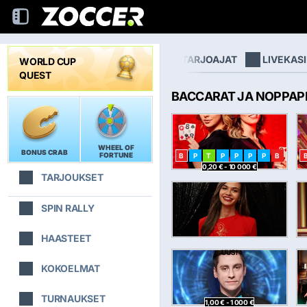
TARJOAJAT
LIVEKAS
WORLD CUP
QUEST
BACCARAT JA NOPPAP
WHEEL OF
BONUS CRAB
FORTUNE
B
P
T
P
P
P
P
B
0,20 € - 10 000 €
P
B
P
T
P
B
P
TARJOUKSET
SPIN RALLY
HAASTEET
UUSI
KOKOELMAT
TURNAUKSET
1,00 € - 1 000 €