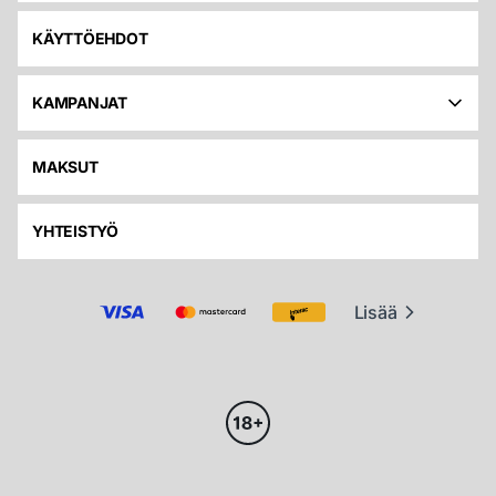
KÄYTTÖEHDOT
KAMPANJAT
MAKSUT
YHTEISTYÖ
Lisää