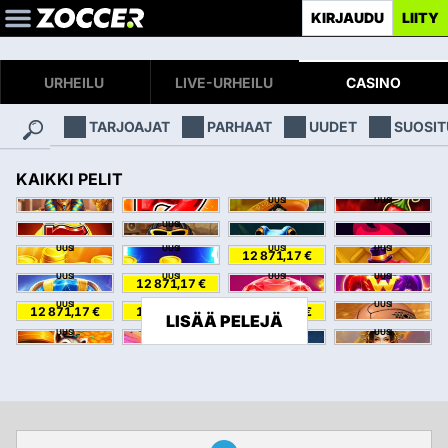
KIRJAUDU
LIITY
URHEILU
LIVE-URHEILU
CASINO
TARJOAJAT
PARHAAT
UUDET
SUOSIT
KAIKKI PELIT
UUSI
UUSI
UUSI
UUSI
UUSI
UUSI
UUSI
12 871,17 €
UUSI
UUSI
UUSI
UUSI
12 871,17 €
UUSI
UUSI
UUSI
UUSI
12 871,17 €
12 871,17 €
12 871,17 €
LISÄÄ PELEJÄ
UUSI
UUSI
UUSI
UUSI