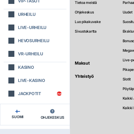
VIP-TASOT
Tietoa meistä
Parhaa
Ohjekeskus
Uudet
URHEILU
Luo pikakuvake
Suosit
LIVE-URHEILU
Sivustokartta
Eksklus
HEVOSURHEILU
Bonuso
Megaw
VR-URHEILU
Live-pe
Maksut
KASINO
Pikapel
Yhteistyö
Slotit
LIVE-KASINO
Pöytäpe
JACKPOTIT
Uusi
Kaikki 
Kaikki 
SUOMI
OHJEKESKUS