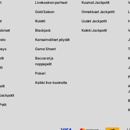
t
Livekasinon parhaat
Kuumat Jackpotit
V
Gold Saloon
Onnekkaat Jackpotit
L
ut
Ruletti
Uudet Jackpotit
H
iiviset
Blackjack
Kaikki Jackpotit
V
sto
Kansainväliset pöydät
J
ays
Game Showt
T
lit
Baccarat ja
K
noppapelit
it
J
Pokeri
P
Kaikki live-kasinolta
lit
A
J
Jackpotit
B
Pelit
K