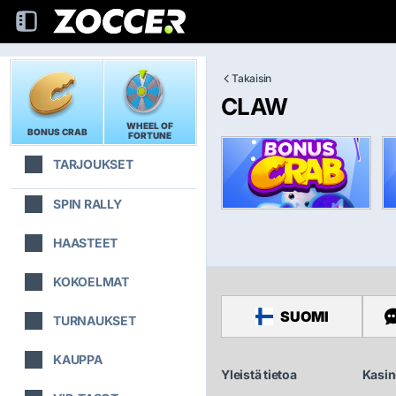
Takaisin
CLAW
WHEEL OF
BONUS CRAB
FORTUNE
TARJOUKSET
SPIN RALLY
HAASTEET
KOKOELMAT
SUOMI
TURNAUKSET
KAUPPA
Yleistä tietoa
Kasi