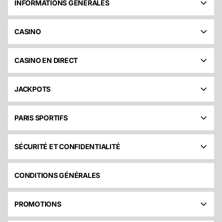
INFORMATIONS GÉNÉRALES
CASINO
CASINO EN DIRECT
JACKPOTS
PARIS SPORTIFS
SÉCURITÉ ET CONFIDENTIALITÉ
CONDITIONS GÉNÉRALES
PROMOTIONS