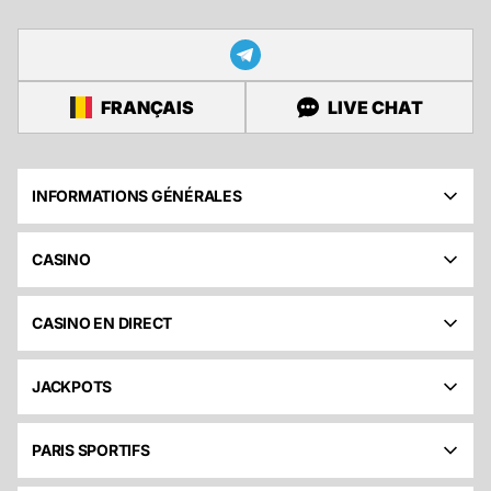
FRANÇAIS
LIVE CHAT
INFORMATIONS GÉNÉRALES
CASINO
CASINO EN DIRECT
JACKPOTS
PARIS SPORTIFS