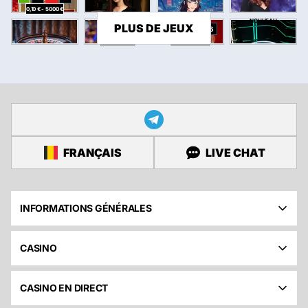
15
20
15
11
0,10 € - 5 000 €
23
24
14
31
8
8
32
26
NOUVEAU
9
14
25
6
PLUS DE JEUX
3
25
9
6
24
35
20
0
0,20 € - 500 €
0,10 € - 20 000 €
9
29
34
31
10
14
10
19
5
26
35
25
14
25
27
6
7
17
34
30
FRANÇAIS
LIVE CHAT
INFORMATIONS GÉNÉRALES
CASINO
CASINO EN DIRECT