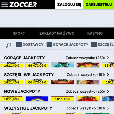
ZALOGUJ SIĘ
ZAREJESTRUJ
SPORT
ZAKŁADY NA ŻYWO
KASYNO
DOSTAWCY
GORĄCE JACKPOTY
SZCZĘŚL
GORĄCE JACKPOTY
Zobacz wszystko (250)
NOWOŚĆ
NOWOŚĆ
NOWOŚĆ
NOWOŚĆ
NOW
1611,40 €
66 473,09 €
66 47
SZCZĘŚLIWE JACKPOTY
Zobacz wszystko (191)
NOWOŚĆ
NOWOŚĆ
NOWOŚĆ
NOW
1611,40 €
66 473,09 €
1611
NOWE JACKPOTY
Zobacz wszystko (255)
NOWOŚĆ
NOWOŚĆ
NOWOŚĆ
NOW
1611,40 €
1611,40 €
WSZYSTKIE JACKPOTY
Zobacz wszystko (381)
NOWOŚĆ
NOWOŚĆ
NOWOŚĆ