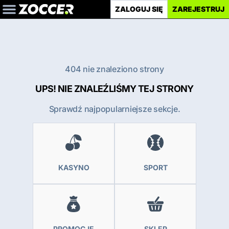
ZALOGUJ SIĘ
ZAREJESTRUJ
404 nie znaleziono strony
UPS! NIE ZNALEŹLIŚMY TEJ STRONY
Sprawdź najpopularniejsze sekcje.
KASYNO
SPORT
PROMOCJE
SKLEP