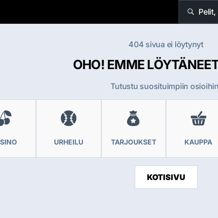
Pelit,
404 sivua ei löytynyt
OHO! EMME LÖYTÄNEET
Tutustu suosituimpiin osioihin
SINO
URHEILU
TARJOUKSET
KAUPPA
KOTISIVU