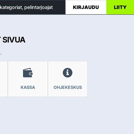
KIRJAUDU
LIITY
 kategoriat, pelintarjoajat
 SIVUA
.
KASSA
OHJEKESKUS