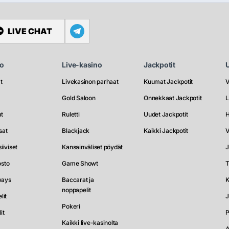
LIVE CHAT
no
Live-kasino
Jackpotit
U
t
Livekasinon parhaat
Kuumat Jackpotit
V
Gold Saloon
Onnekkaat Jackpotit
L
ut
Ruletti
Uudet Jackpotit
H
sat
Blackjack
Kaikki Jackpotit
V
iiviset
Kansainväliset pöydät
J
sto
Game Showt
T
ays
Baccarat ja
K
noppapelit
lit
J
Pokeri
it
P
Kaikki live-kasinolta
A