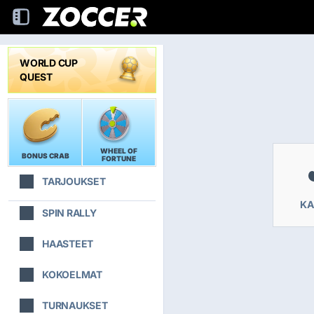
WORLD CUP
QUEST
WHEEL OF
BONUS CRAB
FORTUNE
TARJOUKSET
KA
SPIN RALLY
HAASTEET
KOKOELMAT
TURNAUKSET