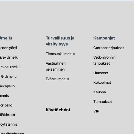
rheilu
Turvallisuus ja
Kampanjat
yksityisyys
edonlyönti
Casinon tarjoukset
Tietosuojailmoitus
ive-Urheilu
Vedonlyönnin
Vastuullinen
tarjoukset
evosurheilu
pelaaminen
Haasteet
R-Urheilu
Evästeilmoitus
Kokoelmat
alkapallo
Kauppa
ennis
Turnaukset
oripallo
Käyttöehdot
VIP
ääkiekko
öytätennis
merikkalainen