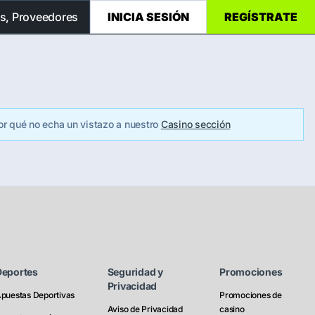
INICIA SESIÓN
REGÍSTRATE
s, Proveedores
por qué no echa un vistazo a nuestro
Casino sección
Deportes
Seguridad y
Promociones
Privacidad
puestas Deportivas
Promociones de
Aviso de Privacidad
casino