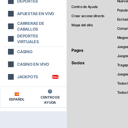
DEPORTES
Nuevo
Centro de Ayuda
Popula
APUESTAS EN VIVO
Crear acceso directo
Exclus
CARRERAS DE
Mapa del sitio
Compr
CABALLOS
DEPORTES
Megaw
VIRTUALES
Juegos
Pagos
CASINO
Juegos
Socios
CASINO EN VIVO
Tragap
Juegos
JACKPOTS
Nuevo
Todos 
Todos 
CENTRO DE
ESPAÑOL
AYUDA