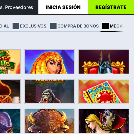
INICIA SESIÓN
REGÍSTRATE
s, Proveedores
DIAL
EXCLUSIVOS
COMPRA DE BONOS
MEGAWAY
NUEVO