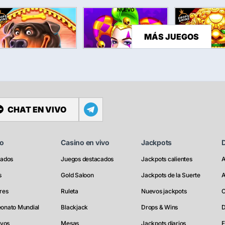
NUEVO
MÁS JUEGOS
CHAT EN VIVO
no
Casino en vivo
Jackpots
cados
Juegos destacados
Jackpots calientes
A
s
Gold Saloon
Jackpots de la Suerte
A
res
Ruleta
Nuevos jackpots
C
onato Mundial
Blackjack
Drops & Wins
D
ivos
Mesas
Jackpots diarios
F