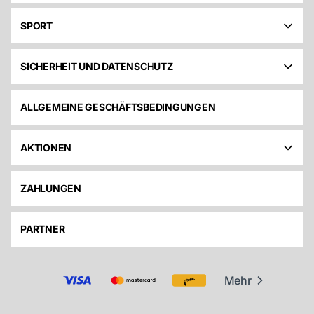
SPORT
SICHERHEIT UND DATENSCHUTZ
ALLGEMEINE GESCHÄFTSBEDINGUNGEN
AKTIONEN
ZAHLUNGEN
PARTNER
Mehr