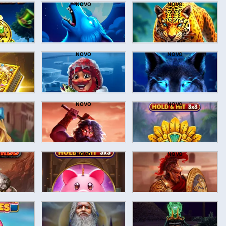
NOVO
NOVO
NOVO
NOVO
NOVO
NOVO
NOVO
NOVO