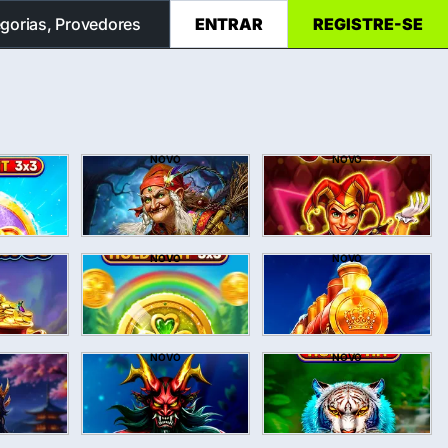
ENTRAR
REGISTRE-SE
gorias, Provedores
NOVO
NOVO
NOVO
NOVO
NOVO
NOVO