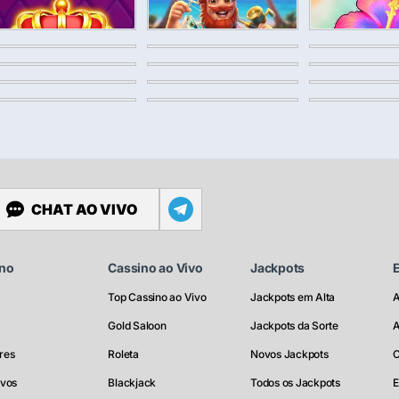
CHAT AO VIVO
ino
Cassino ao Vivo
Jackpots
Top Cassino ao Vivo
Jackpots em Alta
A
Gold Saloon
Jackpots da Sorte
A
res
Roleta
Novos Jackpots
C
ivos
Blackjack
Todos os Jackpots
E