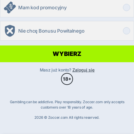
Mam kod promocyjny
Nie chcę Bonusu Powitalnego
WYBIERZ
Masz już konto?
Zaloguj się
Gambling can be addictive. Play responsibly. Zoccer.com only accepts
customers over 18 years of age.
2026 © Zoccer.com All rights reserved.