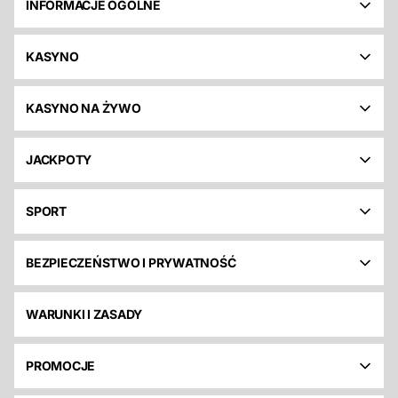
INFORMACJE OGÓLNE
KASYNO
KASYNO NA ŻYWO
JACKPOTY
SPORT
BEZPIECZEŃSTWO I PRYWATNOŚĆ
WARUNKI I ZASADY
PROMOCJE