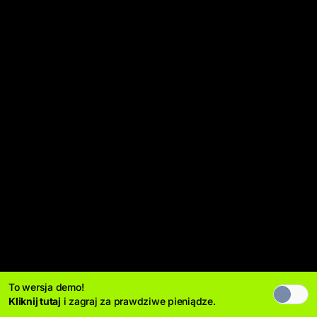
To wersja demo!
Kliknij tutaj
i zagraj za prawdziwe pieniądze.