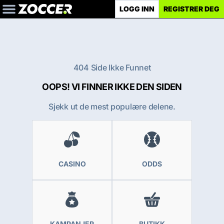
LOGG INN
REGISTRER DEG
404 Side Ikke Funnet
OOPS! VI FINNER IKKE DEN SIDEN
Sjekk ut de mest populære delene.
CASINO
ODDS
KAMPANJER
BUTIKK