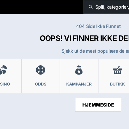
Spill, kategorie
404 Side Ikke Funnet
OOPS! VI FINNER IKKE D
Sjekk ut de mest populære dele
SINO
ODDS
KAMPANJER
BUTIKK
HJEMMESIDE