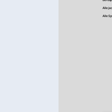
Alle ja
Alle Spi