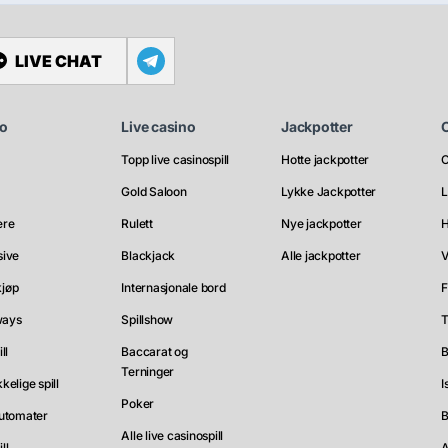
LIVE CHAT
no
Live casino
Jackpotter
Topp live casinospill
Hotte jackpotter
O
Gold Saloon
Lykke Jackpotter
L
ære
Rulett
Nye jackpotter
H
sive
Blackjack
Alle jackpotter
V
jøp
Internasjonale bord
F
ays
Spillshow
T
ll
Baccarat og
B
Terninger
kelige spill
I
Poker
automater
B
Alle live casinospill
ll
A