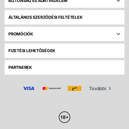
BIZTONSÁG ÉS ADATVÉDELEM
ÁLTALÁNOS SZERZŐDÉSI FELTÉTELEK
PROMÓCIÓK
FIZETÉSI LEHETŐSÉGEK
PARTNEREK
További