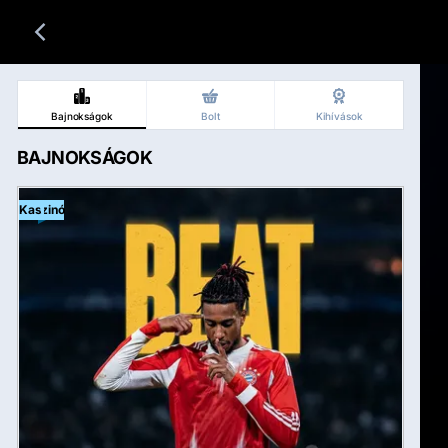
Bajnokságok
Bolt
Kihívások
BAJNOKSÁGOK
Kaszinó