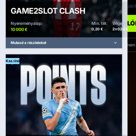
GAME2SLOT CLASH
VALÓ
Nyereményalap:
Min. tét:
Véget ér:
10 000 €
0,20 €
2n 02:24:37
Mutasd a részleteket
Sajnos ez a játék ne
Kaszinó