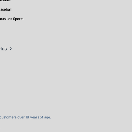
aseball
ous Les Sports
lus
customers over 18 years of age.
.