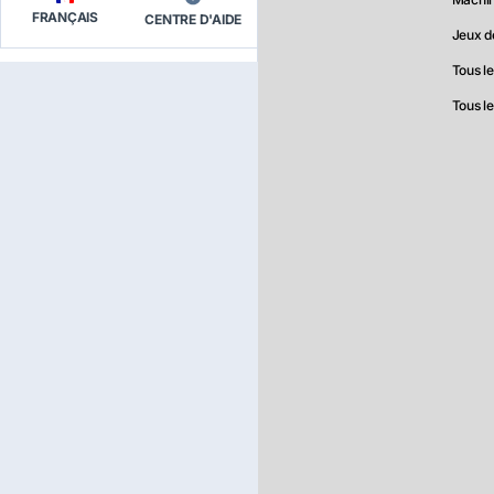
FRANÇAIS
CENTRE D'AIDE
Jeux d
Tous le
Tous le