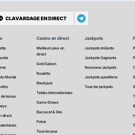
CLAVARDAGE EN DIRECT
no
Casino en direct
Jackpots
P
ette
Meilleurs jeux en
Jackpots brûlants
P
direct
autés
Jackpots Gagnants
P
Gold Saloon
ires
Nouveaux jackpots
C
Roulette
 du Monde
Jackpots quoditiens
S
Blackjack
vités
Tous les jackpots
S
Tables internationales
 de bonus
T
Game Shows
ays
B
Baccarat & Dés
n direct
H
Poker
nstantanés
T
Tous les jeux
es à sous
F