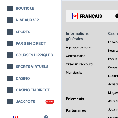
BOUTIQUE
FRANÇAIS
NIVEAUX VIP
SPORTS
Informations
Casi
générales
En ved
PARIS EN DIRECT
À propos de nous
Nouve
COURSES HIPPIQUES
Centre d'aide
Popula
Créer un raccourci
SPORTS VIRTUELS
Coupe
Plan du site
Exclusi
CASINO
Achats
CASINO EN DIRECT
Megaw
Paiements
Jeux e
JACKPOTS
Nouveau
Jeux i
Partenaires
Machin