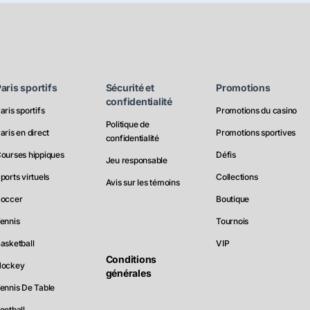
aris sportifs
Sécurité et
Promotions
confidentialité
aris sportifs
Promotions du casino
Politique de
aris en direct
Promotions sportives
confidentialité
ourses hippiques
Défis
Jeu responsable
ports virtuels
Collections
Avis sur les témoins
occer
Boutique
ennis
Tournois
asketball
VIP
Conditions
ockey
générales
ennis De Table
ootball