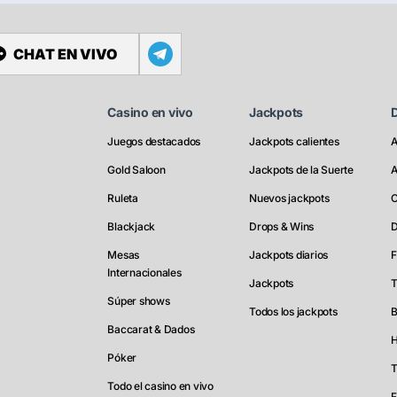
CHAT EN VIVO
Casino en vivo
Jackpots
Juegos destacados
Jackpots calientes
A
Gold Saloon
Jackpots de la Suerte
A
Ruleta
Nuevos jackpots
C
Blackjack
Drops & Wins
D
Mesas
Jackpots diarios
F
Internacionales
Jackpots
T
Súper shows
Todos los jackpots
B
Baccarat & Dados
H
Póker
T
Todo el casino en vivo
F