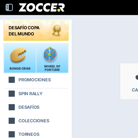
DESAFÍO COPA
DEL MUNDO
WHEEL OF
BONUS CRAB
FORTUNE
PROMOCIONES
CA
SPIN RALLY
DESAFÍOS
COLECCIONES
TORNEOS