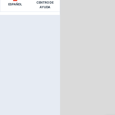
CENTRO DE
ESPAÑOL
AYUDA