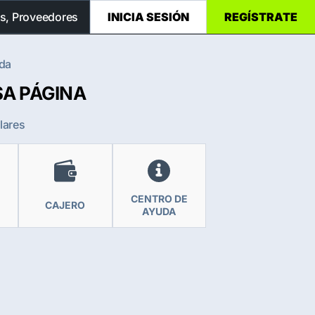
INICIA SESIÓN
REGÍSTRATE
s, Proveedores
ada
A PÁGINA
lares
CENTRO DE
CAJERO
AYUDA