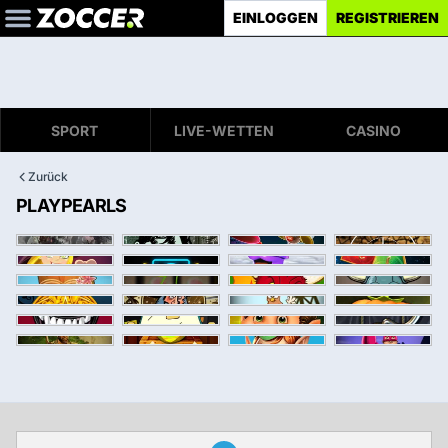
EINLOGGEN
REGISTRIEREN
SPORT
LIVE-WETTEN
CASINO
Zurück
PLAYPEARLS