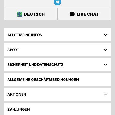
DEUTSCH
LIVE CHAT
ALLGEMEINE INFOS
SPORT
SICHERHEIT UND DATENSCHUTZ
ALLGEMEINE GESCHÄFTSBEDINGUNGEN
AKTIONEN
ZAHLUNGEN