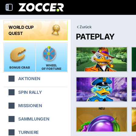
WORLD CUP
Zurück
QUEST
PATEPLAY
NEU
WHEEL
BONUS CRAB
OF FORTUNE
AKTIONEN
NEU
SPIN RALLY
MISSIONEN
NEU
SAMMLUNGEN
TURNIERE