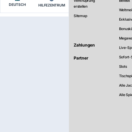
Verknüpfung
Beliebt
DEUTSCH
HILFEZENTRUM
erstellen
Weltmei
Sitemap
Exklusi
Bonusk
Megaw
Zahlungen
Live-Sp
Sofort-
Partner
Slots
Tischsp
Alle Ja
Alle Spi