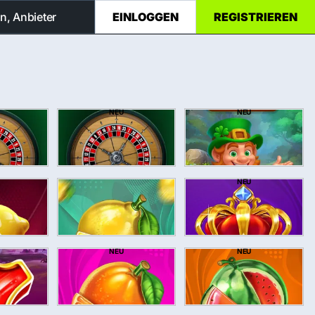
EINLOGGEN
REGISTRIEREN
n, Anbieter
NEU
NEU
NEU
NEU
NEU