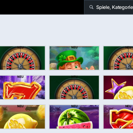
Spiele, Kategorie
NEU
NEU
NEU
NEU
NEU
NEU
NEU
NEU