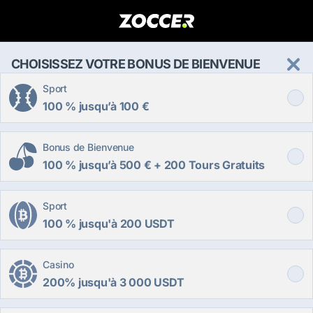
CHOISISSEZ VOTRE BONUS DE BIENVENUE
Sport
100 % jusqu’à 100 €
Bonus de Bienvenue
100 % jusqu’à 500 € + 200 Tours Gratuits
Sport
100 % jusqu'à 200 USDT
Casino
200% jusqu'à 3 000 USDT