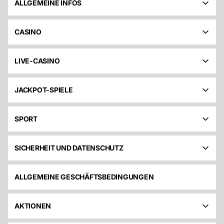
ALLGEMEINE INFOS
CASINO
LIVE-CASINO
JACKPOT-SPIELE
SPORT
SICHERHEIT UND DATENSCHUTZ
ALLGEMEINE GESCHÄFTSBEDINGUNGEN
AKTIONEN