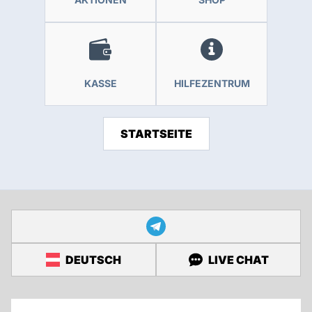
KASSE
HILFEZENTRUM
STARTSEITE
DEUTSCH
LIVE CHAT